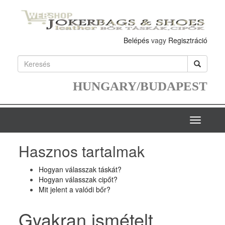
Belépés
vagy
Regisztráció
HUNGARY/BUDAPEST
Toggle
navigatio
Hasznos tartalmak
Hogyan válasszak táskát?
Hogyan válasszak cipőt?
Mit jelent a valódi bőr?
Gyakran ismételt