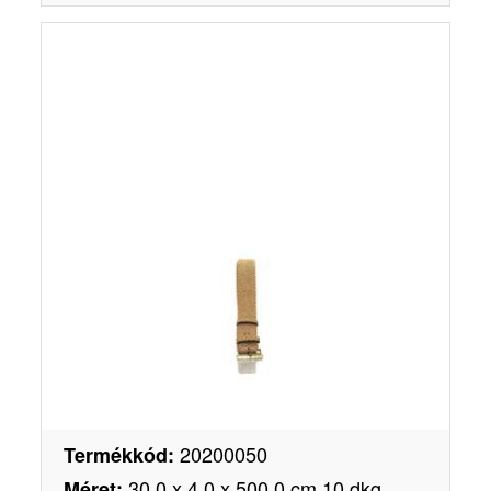
20200050
Termékkód
:
30,0 x 4,0 x 500,0 cm 10 dkg
Méret
: