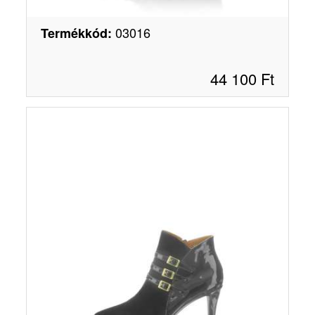
03016
Termékkód
:
44 100
Ft