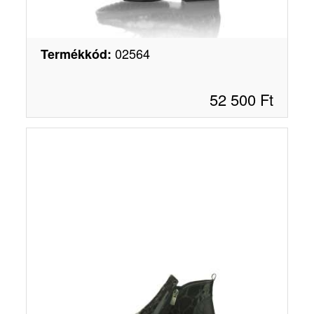
02564
Termékkód
:
52 500
Ft