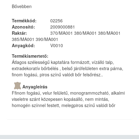
Bővebben
Termékkód
:
02256
Azonosító
:
2009000881
Raktár
:
370/MA001 380/MA001 380/MA001
385/MA001 390/MA001
Anyagkód
:
V0010
Termékismertető
:
Átlagos szélességű kaptafára formázott, vízálló talp,
extradekoratív bőrbélés , belső járófelületen extra párna,
finom fogású, piros színű valódi bőr felsőrész..
Anyagleírás
Ffinom fogású, velur felületű, monogrammozható, alkalmi
viseletre szánt közepesen kopásálló, nem mintás,
homogén színnel festett, melegpiros színű valódi bőr