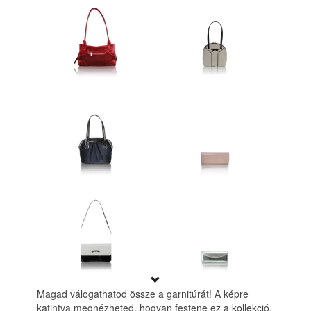
Magad válogathatod össze a garnitúrát! A képre
katintva megnézheted, hogyan festene ez a kollekció.