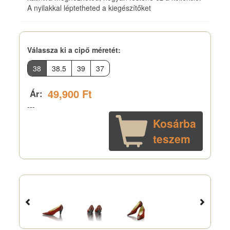
A nyilakkal léptetheted a kiegészítőket
Válassza ki a cipő méretét
:
38
38.5
39
37
49,900 Ft
Ár:
---
Kosárba
teszem