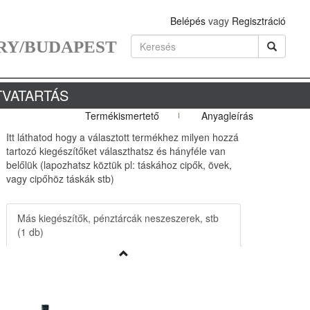
Belépés
vagy
Regisztráció
RY/BUDAPEST
TVATARTÁS
Termékismertető
Anyagleírás
Itt láthatod hogy a választott termékhez milyen hozzá
tartozó kiegészítőket választhatsz és hányféle van
belőlük (lapozhatsz köztük pl: táskához cipők, övek,
vagy cipőhöz táskák stb)
Más kiegészítők, pénztárcák neszeszerek, stb
(1 db)