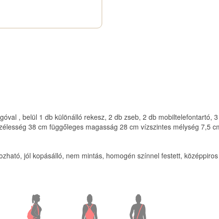
óval , belül 1 db különálló rekesz, 2 db zseb, 2 db mobiltelefontartó, 3 
s szélesség 38 cm függőleges magasság 28 cm vízszintes mélység 7,5 c
ható, jól kopásálló, nem mintás, homogén színnel festett, középpiros 