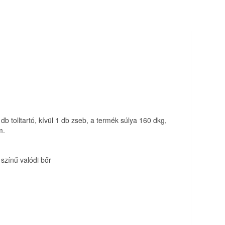
db tolltartó, kívül 1 db zseb, a termék súlya 160 dkg,
m.
színű valódi bőr