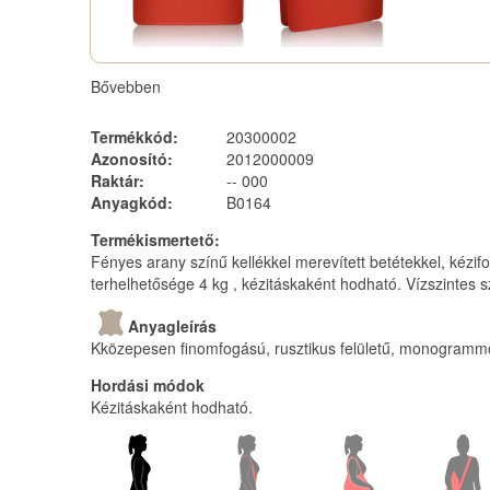
Bővebben
Termékkód
:
20300002
Azonosító
:
2012000009
Raktár
:
-- 000
Anyagkód
:
B0164
Termékismertető
:
Fényes arany színű kellékkel merevített betétekkel, kézifog
terhelhetősége 4 kg , kézitáskaként hodható. Vízszinte
Anyagleírás
Kközepesen finomfogású, rusztikus felületű, monogrammoz
Hordási módok
Kézitáskaként hodható.