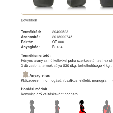
Bővebben
Termékkód
:
20400523
Azonosító
:
2018000745
Raktár
:
OT 000
Anyagkód
:
B0134
Termékismertető
:
Fényes arany színű kellékkel puha szerkezetű, testhez simul
3 db zseb, a termék súlya 830 dkg, terhelhetősége 4 kg 
Anyagleírás
Kközepesen finomfogású, rusztikus felületű, monogrammoz
Hordási módok
Könyökig érő válltáskaként hodható.