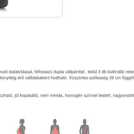
ó kialakítással, félhosszú dupla vállpánttal , belül 3 db különálló rekesz
, könyökig érő válltáskaként hodható. Vízszintes szélesség 39 cm füg
ható, jól kopásálló, nem mintás, homogén színnel festett, nagyonsötét