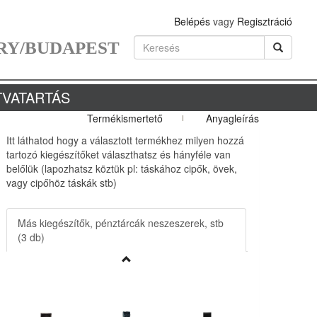
Belépés
vagy
Regisztráció
RY/BUDAPEST
TVATARTÁS
Termékismertető
Anyagleírás
Itt láthatod hogy a választott termékhez milyen hozzá
tartozó kiegészítőket választhatsz és hányféle van
belőlük (lapozhatsz köztük pl: táskához cipők, övek,
vagy cipőhöz táskák stb)
Más kiegészítők, pénztárcák neszeszerek, stb
(3 db)