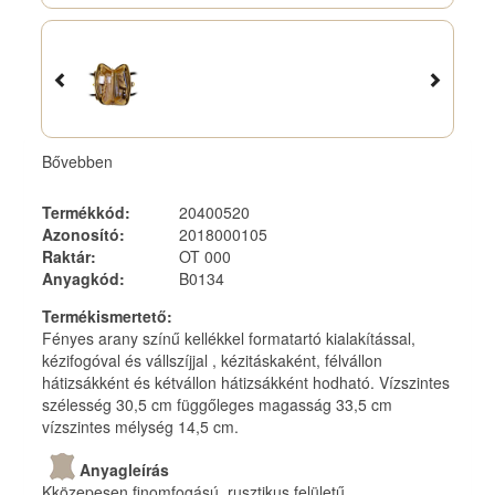
Bővebben
Termékkód
:
20400520
Azonosító
:
2018000105
Raktár
:
OT 000
Anyagkód
:
B0134
Termékismertető
:
Fényes arany színű kellékkel formatartó kialakítással,
kézifogóval és vállszíjjal , kézitáskaként, félvállon
hátizsákként és kétvállon hátizsákként hodható. Vízszintes
szélesség 30,5 cm függőleges magasság 33,5 cm
vízszintes mélység 14,5 cm.
Anyagleírás
Kközepesen finomfogású, rusztikus felületű,