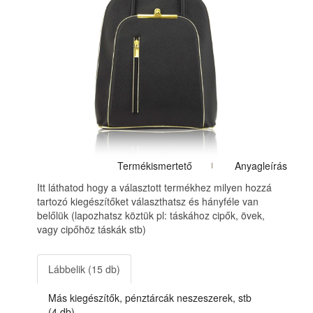
Termékismertető
Anyagleírás
Itt láthatod hogy a választott termékhez milyen hozzá
tartozó kiegészítőket választhatsz és hányféle van
belőlük (lapozhatsz köztük pl: táskához cipők, övek,
vagy cipőhöz táskák stb)
Lábbelik (15 db)
Más kiegészítők, pénztárcák neszeszerek, stb
(4 db)