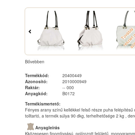
o
v
á
b
i
r
é
s
z
l
e
m
á
s
z
i
n
b
e
Bővebben
Termékkód
:
20400449
Azonosító
:
2010000949
Raktár
:
-- 000
Anyagkód
:
B0172
Termékismertető
:
Fényes arany színű kellékkel felső része puha felépítésű de
tolltartó, a termék súlya 90 dkg, terhelhetősége 2 kg , 
Anyagleírás
Kközepesen finomfogású, polírozott felületű, monogrammoz