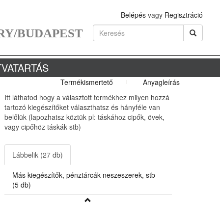
Belépés
vagy
Regisztráció
RY/BUDAPEST
TVATARTÁS
Termékismertető
Anyagleírás
Itt láthatod hogy a választott termékhez milyen hozzá
tartozó kiegészítőket választhatsz és hányféle van
belőlük (lapozhatsz köztük pl: táskához cipők, övek,
vagy cipőhöz táskák stb)
Lábbelik (27 db)
Más kiegészítők, pénztárcák neszeszerek, stb
(5 db)