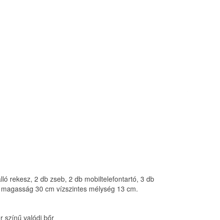
álló rekesz, 2 db zseb, 2 db mobiltelefontartó, 3 db
ges magasság 30 cm vízszintes mélység 13 cm.
 színű valódi bőr