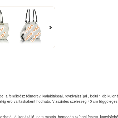
o
v
á
b
i
r
é
s
z
l
e
m
á
s
z
i
n
b
e
b
s
b
s
T
t
n
T
t
n
, a fenékrész félmerev, kialakítással, rövidválszíjjal , belül 1 db külön
derékig érő válltáskaként hodható. Vízszintes szélesség 40 cm függőle
ható, jól kopásálló, nem mintás, homogén színnel festett, kagylófehér