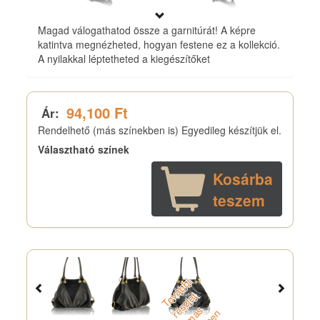
Magad válogathatod össze a garnitúrát! A képre
katintva megnézheted, hogyan festene ez a kollekció.
A nyilakkal léptetheted a kiegészítőket
94,100 Ft
Ár:
Rendelhető (más színekben is) Egyedileg készítjük el.
Választható színek
Kosárba
teszem
T
o
á
b
b
i
r
s
z
l
e
m
s
z
i
n
b
e
v
t
é
s