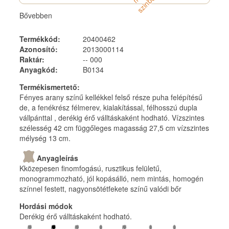
á
n
Bővebben
Termékkód
:
20400462
Azonosító
:
2013000114
Raktár
:
-- 000
Anyagkód
:
B0134
Termékismertető
:
Fényes arany színű kellékkel felső része puha felépítésű
de, a fenékrész félmerev, kialakítással, félhosszú dupla
vállpánttal , derékig érő válltáskaként hodható. Vízszintes
szélesség 42 cm függőleges magasság 27,5 cm vízszintes
mélység 13 cm.
Anyagleírás
Kközepesen finomfogású, rusztikus felületű,
monogrammozható, jól kopásálló, nem mintás, homogén
színnel festett, nagyonsötétfekete színű valódi bőr
Hordási módok
Derékig érő válltáskaként hodható.