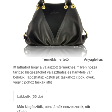
Termékismertető
Anyagleírás
Itt láthatod hogy a választott termékhez milyen hozzá
tartozó kiegészítőket választhatsz és hányféle van
belőlük (lapozhatsz köztük pl: táskához cipők, övek,
vagy cipőhöz táskák stb)
Lábbelik (55 db)
Más kiegészítők, pénztárcák neszeszerek, stb
(7 db)