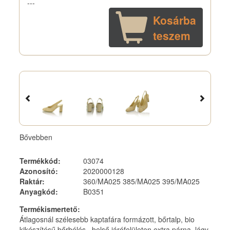
---
Kosárba
teszem
Bővebben
Termékkód
:
03074
Azonosító
:
2020000128
Raktár
:
360/MA025 385/MA025 395/MA025
Anyagkód
:
B0351
Termékismertető
:
Átlagosnál szélesebb kaptafára formázott, bőrtalp, bio
kikészítésű bőrbélés , belső járófelületen extra párna, lágy