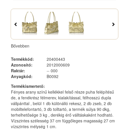
Bővebben
Termékkód
:
20400443
Azonosító
:
2012000609
Raktár
:
-- 000
Anyagkód
:
B0092
Termékismertető
:
Fényes arany színű kellékkel felső része puha felépítésű
de, a fenékrész félmerev, kialakítással, félhosszú dupla
vállpánttal , belül 1 db különálló rekesz, 2 db zseb, 2 db
mobiltelefontartó, 3 db tolltartó, a termék súlya 90 dkg,
terhelhetősége 3 kg , derékig érő válltáskaként hodható.
Vízszintes szélesség 37 cm függőleges magasság 27 cm
vízszintes mélység 1 cm.